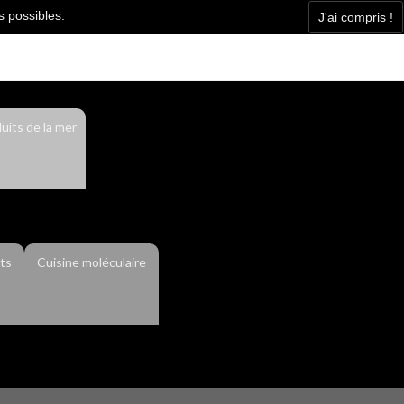
s possibles.
J'ai compris !
Facebook
Contact
Actualité
uits de la mer
ts
Cuisine moléculaire