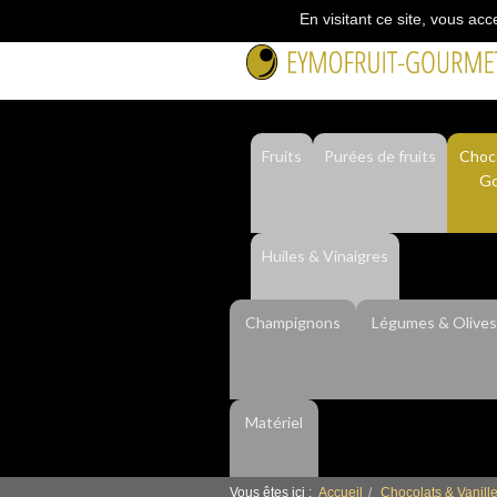
En visitant ce site, vous acc
Fruits
Purées de fruits
Choco
Go
Huiles & Vinaigres
Champignons
Légumes & Olives
Matériel
Vous êtes ici :
Accueil
Chocolats & Vanil