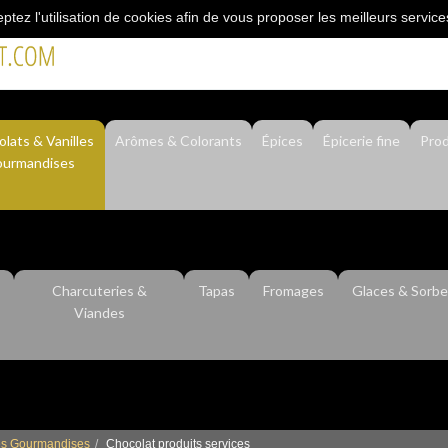
eptez l'utilisation de cookies afin de vous proposer les meilleurs service
"L’épicerie du professionnel"
lats & Vanilles
Arômes & Colorants
Épices
Épicerie fine
Prod
urmandises
Charcuteries &
Tapas
Fromages
Glaces & Sorbe
Viandes
les Gourmandises
Chocolat produits services