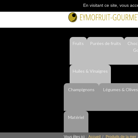
En visitant ce site, vous acc
Fruits
Purées de fruits
Choco
Go
Huiles & Vinaigres
Champignons
Légumes & Olives
Matériel
Vous êtes ici :
Accueil
Produits de la mer