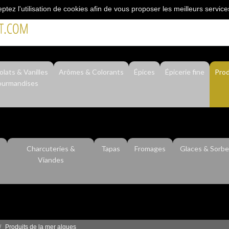
eptez l'utilisation de cookies afin de vous proposer les meilleurs service
"L’épicerie du professionnel"
lats & Vanilles
Arômes & Colorants
Épices
Épicerie fine
Prod
urmandises
Charcuteries &
Tapas
Fromages
Glaces & Sorbe
Viandes
Produits de la mer algues