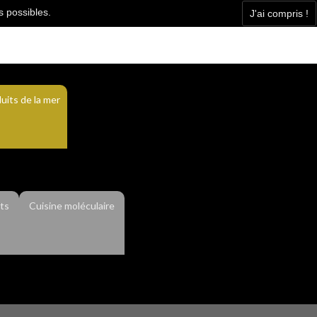
s possibles.
J'ai compris !
Facebook
Contact
Actualité
uits de la mer
ts
Cuisine moléculaire