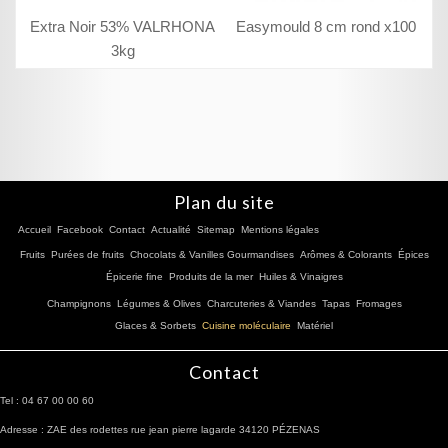
Extra Noir 53% VALRHONA
Easymould 8 cm rond x100
3kg
Plan du site
Accueil
Facebook
Contact
Actualité
Sitemap
Mentions légales
Fruits
Purées de fruits
Chocolats & Vanilles Gourmandises
Arômes & Colorants
Épices
Épicerie fine
Produits de la mer
Huiles & Vinaigres
Champignons
Légumes & Olives
Charcuteries & Viandes
Tapas
Fromages
Glaces & Sorbets
Cuisine moléculaire
Matériel
Contact
Tel : 04 67 00 00 60
Adresse : ZAE des rodettes rue jean pierre lagarde 34120 PÉZENAS