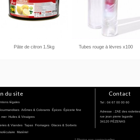
Pâte de citron 1.5kg
Tubes rouge à lèvres x100
n du site
Contact
tions légales
Tel : 04 67 00 00 60
 Gourmandises
Arômes & Colorants
Épices
Épicerie fine
Adresse : ZAE des rodettes
rue jean pierre lagarde
a mer
Huiles & Vinaigres
34120 PÉZENAS
eries & Viandes
Tapas
Fromages
Glaces & Sorbets
moléculaire
Matériel
* Photos non contractuelles