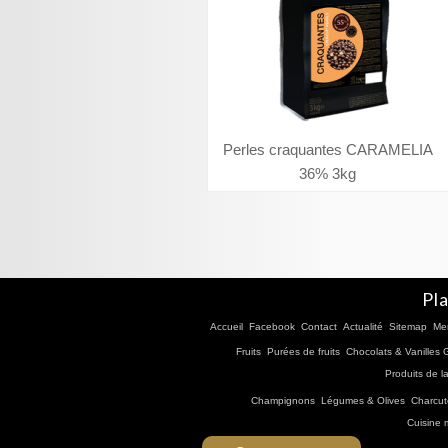
Perles craquantes CARAMELIA
36% 3kg
Pla
Accueil
Facebook
Contact
Actualité
Sitemap
Men
Fruits
Purées de fruits
Chocolats & Vanilles
Produits de l
Champignons
Légumes & Olives
Charcut
Cuisine 
Site créé par
Phototendance