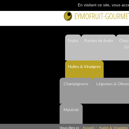
En visitant ce site, vous acc
Fruits
Purées de fruits
Choco
Go
Huiles & Vinaigres
Champignons
Légumes & Olives
Matériel
Vous êtes ici :
Accueil
Huiles & Vinaigres