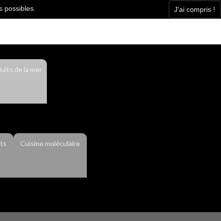
s possibles.
J'ai compris !
Facebook
Contact
Actualité
uits de la mer
ts
Cuisine moléculaire