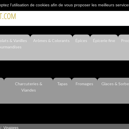
eptez l'utilisation de cookies afin de vous proposer les meilleurs service
"L’épicerie du professionnel"
lats & Vanilles
Arômes & Colorants
Épices
Épicerie fine
Prod
urmandises
Charcuteries &
Tapas
Fromages
Glaces & Sorbe
Viandes
Vinaigres