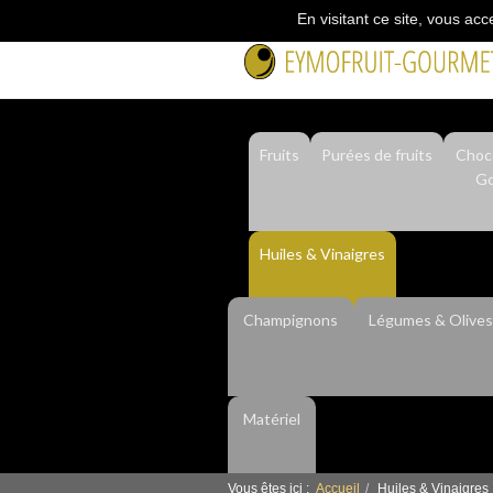
En visitant ce site, vous acc
Fruits
Purées de fruits
Choco
Go
Huiles & Vinaigres
Champignons
Légumes & Olives
Matériel
Vous êtes ici :
Accueil
Huiles & Vinaigres