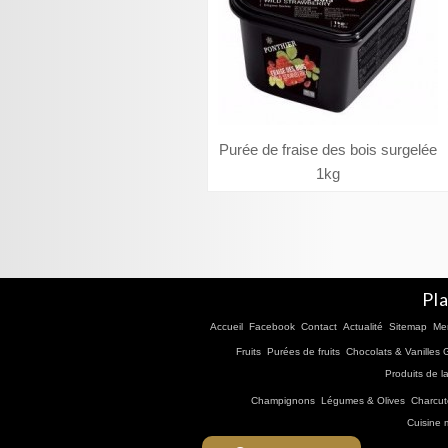
Purée de fraise des bois surgelée
1kg
Pla
Accueil
Facebook
Contact
Actualité
Sitemap
Men
Fruits
Purées de fruits
Chocolats & Vanilles
Produits de l
Champignons
Légumes & Olives
Charcut
Cuisine 
Site créé par
Phototendance