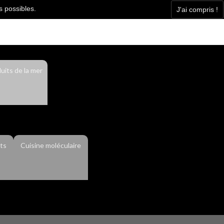
s possibles.
J'ai compris !
Facebook
Contact
Actualité
uits de la mer
ts
Cuisine moléculaire