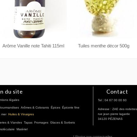
Arôme Vanille note Tahiti 115ml
Tuiles menthe décor 500g
n du site
Contact
tions légales
Tel : 04 67 00 00 60
 Gourmandises
Arômes & Colorants
Épices
Épicerie fine
Adresse : ZAE des rodettes
rue jean pierre lagarde
a mer
Huiles & Vinaigres
34120 PÉZENAS
eries & Viandes
Tapas
Fromages
Glaces & Sorbets
moléculaire
Matériel
* Photos non contractuelles