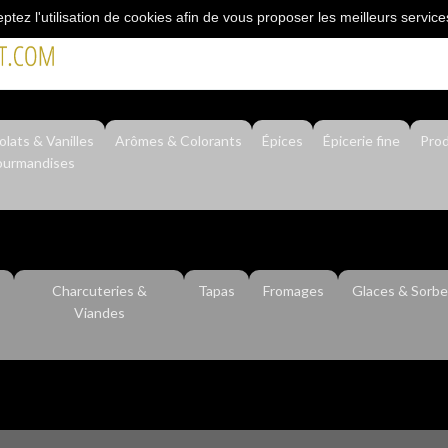
eptez l'utilisation de cookies afin de vous proposer les meilleurs service
"L’épicerie du professionnel"
lats & Vanilles
Arômes & Colorants
Épices
Épicerie fine
Prod
urmandises
Charcuteries &
Tapas
Fromages
Glaces & Sorbe
Viandes