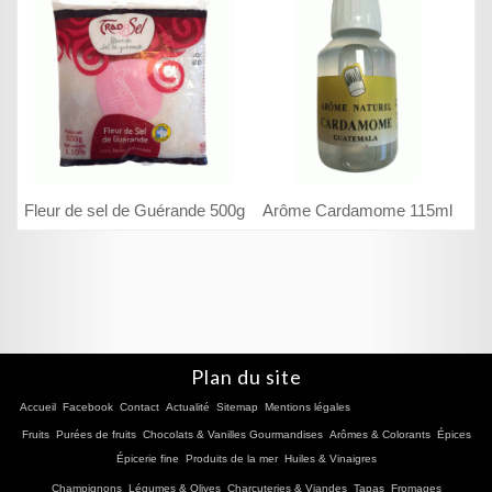
Fleur de sel de Guérande 500g
Arôme Cardamome 115ml
Plan du site
Accueil
Facebook
Contact
Actualité
Sitemap
Mentions légales
Fruits
Purées de fruits
Chocolats & Vanilles Gourmandises
Arômes & Colorants
Épices
Épicerie fine
Produits de la mer
Huiles & Vinaigres
Champignons
Légumes & Olives
Charcuteries & Viandes
Tapas
Fromages