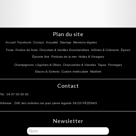
Plan du site
Accueil
Facebook
Contact
Actualité
Sitemap
Mentions légales
Fruits
Purées de fruits
Chocolats & Vanilles Gourmandises
Arômes & Colorants
Épices
Épicerie fine
Produits de la mer
Huiles & Vinaigres
Champignons
Légumes & Olives
Charcuteries & Viandes
Tapas
Fromages
Glaces & Sorbets
Cuisine moléculaire
Matériel
Contact
Tel : 04 67 00 00 60
Adresse : ZAE des rodettes rue jean pierre lagarde 34120 PÉZENAS
Newsletter