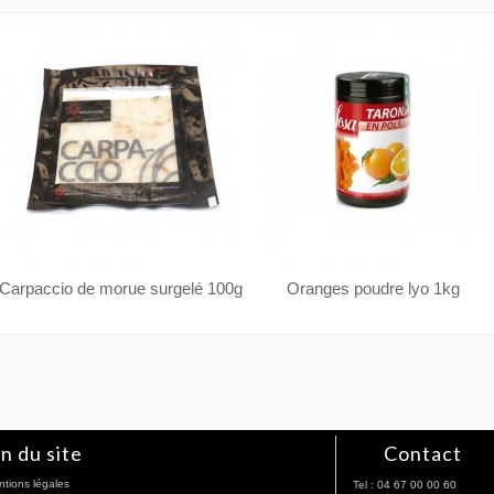
Carpaccio de morue surgelé 100g
Oranges poudre lyo 1kg
n du site
Contact
tions légales
Tel : 04 67 00 00 60