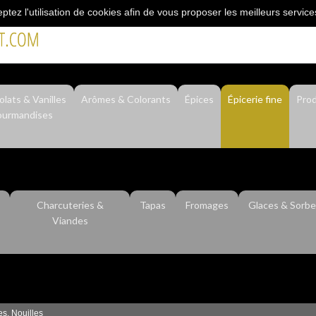
eptez l'utilisation de cookies afin de vous proposer les meilleurs service
"L’épicerie du professionnel"
lats & Vanilles
Arômes & Colorants
Épices
Épicerie fine
Prod
urmandises
Charcuteries &
Tapas
Fromages
Glaces & Sorbe
Viandes
es, Nouilles