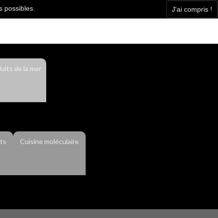
s possibles.
J'ai compris !
Facebook
Contact
Actualité
uits de la mer
ts
Cuisine moléculaire