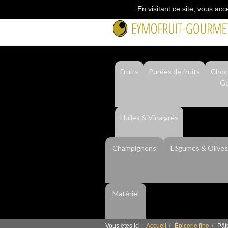
En visitant ce site, vous acc
Fruits
Purées de fruits
Choco
Go
Huiles & Vinaigres
Champignons
Légumes & Olives
Matériel
Vous êtes ici :
Accueil
Épicerie fine
Pât