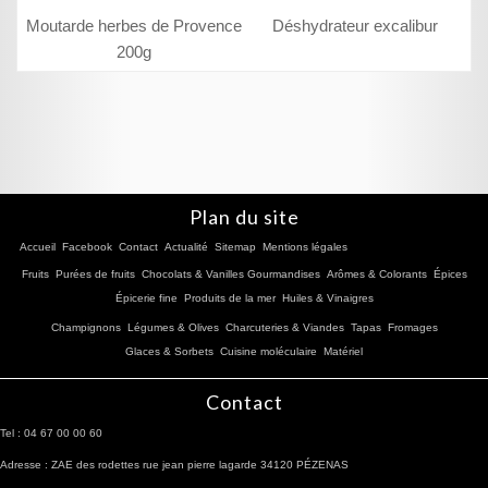
Moutarde herbes de Provence
Déshydrateur excalibur
200g
Plan du site
Accueil
Facebook
Contact
Actualité
Sitemap
Mentions légales
Fruits
Purées de fruits
Chocolats & Vanilles Gourmandises
Arômes & Colorants
Épices
Épicerie fine
Produits de la mer
Huiles & Vinaigres
Champignons
Légumes & Olives
Charcuteries & Viandes
Tapas
Fromages
Glaces & Sorbets
Cuisine moléculaire
Matériel
Contact
Tel : 04 67 00 00 60
Adresse : ZAE des rodettes rue jean pierre lagarde 34120 PÉZENAS